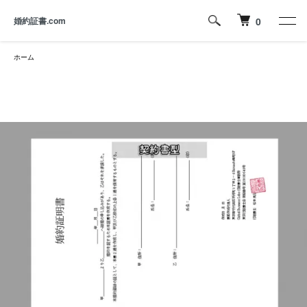
婚約証書.com
0
ホーム