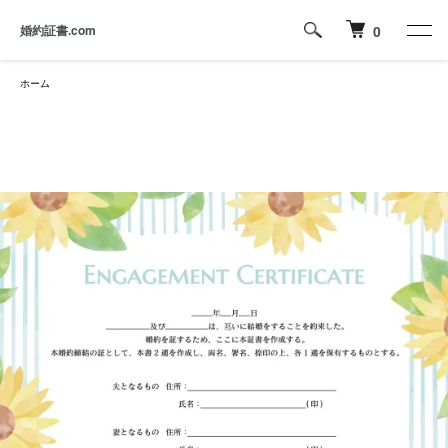
婚約証書.com
0
ホーム